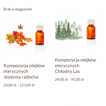
Brak w magazynie
Kompozycja olejków
Kompozycja olejków
eterycznych
eterycznych
Chłodny Las
Jesienna radocha
24,00
zł
–
93,00
zł
24,00
zł
–
123,00
zł