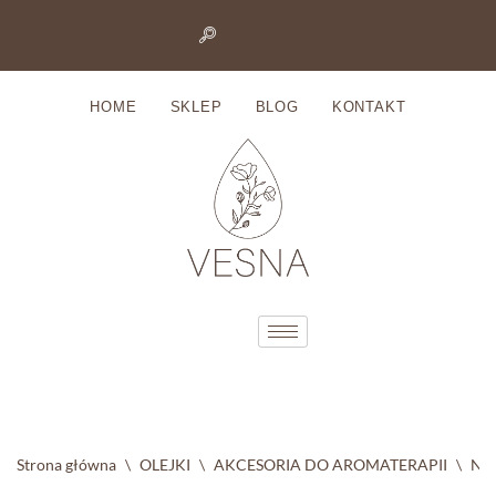
Przejdź
do
HOME
SKLEP
BLOG
KONTAKT
treści
Strona główna
\
OLEJKI
\
AKCESORIA DO AROMATERAPII
\
Nas