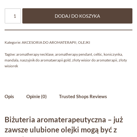
DODAJ DO KOSZYKA
Kategorie:
AKCESORIA DO AROMATERAPII
,
OLEJKI
Tagów:
aromatherapy necklase
,
aromatherapy pendant
,
celtic
,
koniczynka
,
mandala
,
naszyjnik do aromataerapii gold
,
złoty wisior do aromaterapii
,
złoty
wisiorek
Opis
Opinie (0)
Trusted Shops Reviews
Biżuteria aromaterapeutyczna – już
zawsze ulubione olejki mogą być z