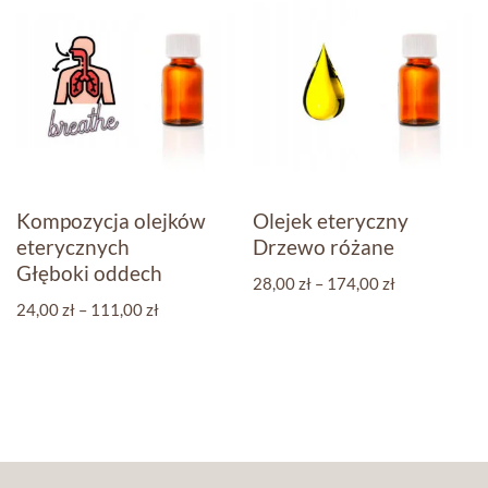
Kompozycja olejków
Olejek eteryczny
eterycznych
Drzewo różane
Głęboki oddech
28,00
zł
–
174,00
zł
24,00
zł
–
111,00
zł