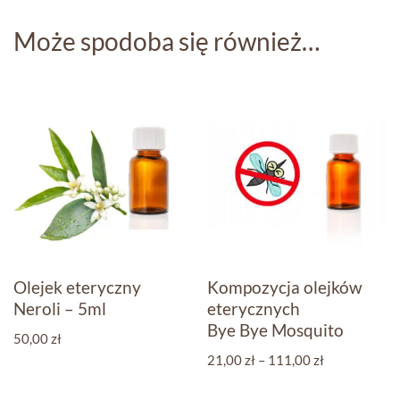
Może spodoba się również…
Olejek eteryczny
Kompozycja olejków
Neroli – 5ml
eterycznych
Bye Bye Mosquito
50,00
zł
21,00
zł
–
111,00
zł