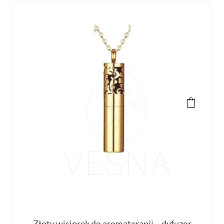
Złoty wisiorek do aromaterapii – dyfuzor