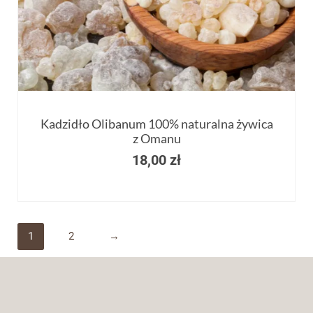
Kadzidło Olibanum 100% naturalna żywica
z Omanu
18,00
zł
1
2
→