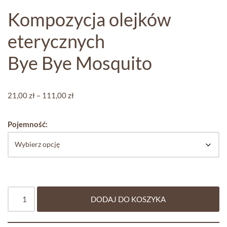
Kompozycja olejków
eterycznych
Bye Bye Mosquito
21,00
zł
–
111,00
zł
Pojemność:
DODAJ DO KOSZYKA