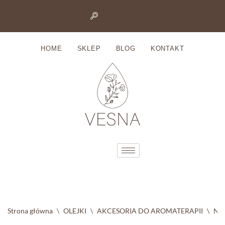
Przejdź
do
HOME
SKLEP
BLOG
KONTAKT
treści
Strona główna
\
OLEJKI
\
AKCESORIA DO AROMATERAPII
\
Nas