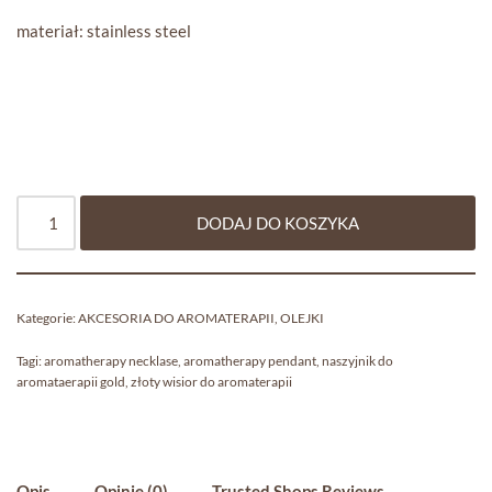
materiał: stainless steel
DODAJ DO KOSZYKA
Kategorie:
AKCESORIA DO AROMATERAPII
,
OLEJKI
Tagi:
aromatherapy necklase
,
aromatherapy pendant
,
naszyjnik do
aromataerapii gold
,
złoty wisior do aromaterapii
Opis
Opinie (0)
Trusted Shops Reviews