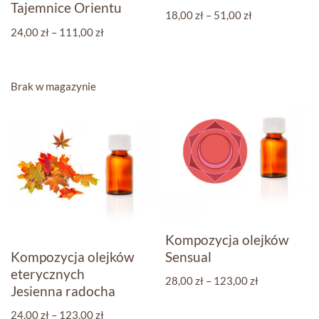
Tajemnice Orientu
18,00
zł
–
51,00
zł
24,00
zł
–
111,00
zł
Brak w magazynie
Kompozycja olejków
Kompozycja olejków
Sensual
eterycznych
28,00
zł
–
123,00
zł
Jesienna radocha
24,00
zł
–
123,00
zł