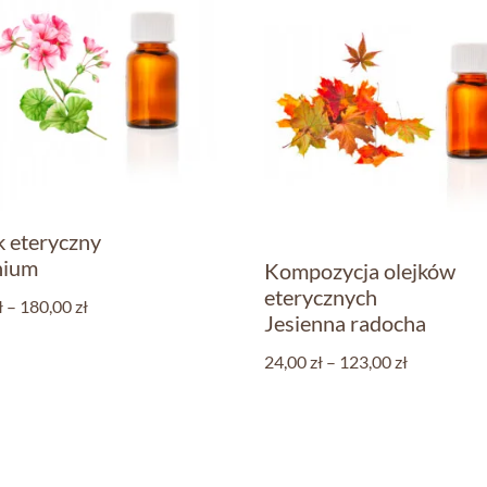
k eteryczny
nium
Kompozycja olejków
eterycznych
ł
–
180,00
zł
Jesienna radocha
24,00
zł
–
123,00
zł