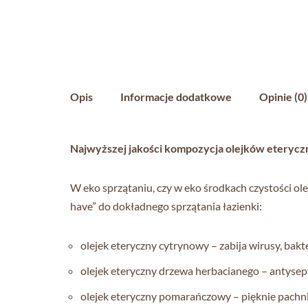
Opis
Informacje dodatkowe
Opinie (0)
Najwyższej jakości kompozycja olejków eterycz
W eko sprzątaniu, czy w eko środkach czystości 
have” do dokładnego sprzątania łazienki:
olejek eteryczny cytrynowy – zabija wirusy, bakt
olejek eteryczny drzewa herbacianego – antysep
olejek eteryczny pomarańczowy – pięknie pachni