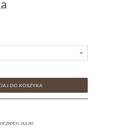
ka
DAJ DO KOSZYKA
RYCZNYCH
,
OLEJKI