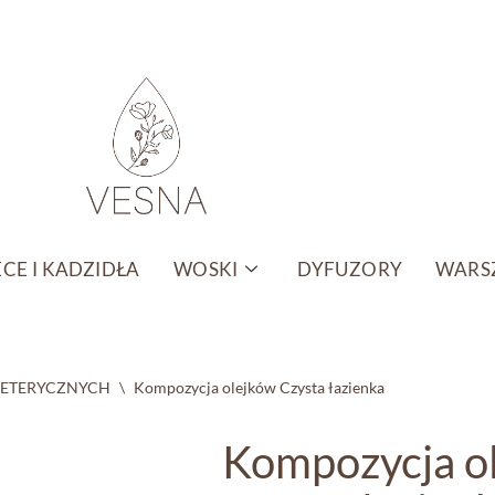
CE I KADZIDŁA
WOSKI
DYFUZORY
WARSZ
 ETERYCZNYCH
\
Kompozycja olejków Czysta łazienka
Kompozycja o