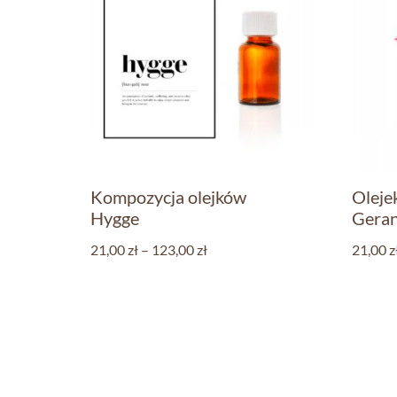
Kompozycja olejków
Oleje
Hygge
Gera
21,00
zł
–
123,00
zł
21,00
z