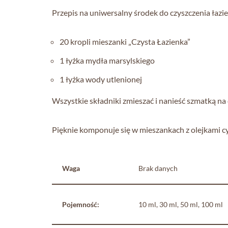
Przepis na uniwersalny środek do czyszczenia łazie
20 kropli mieszanki „Czysta Łazienka”
1 łyżka mydła marsylskiego
1 łyżka wody utlenionej
Wszystkie składniki zmieszać i nanieść szmatką na
Pięknie komponuje się w mieszankach z olejkami 
Waga
Brak danych
Pojemność:
10 ml, 30 ml, 50 ml, 100 ml