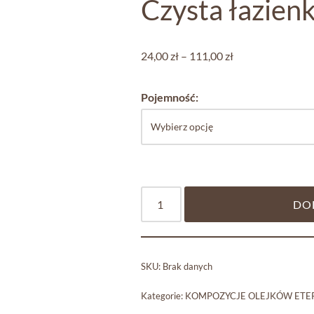
Czysta łazien
24,00
zł
–
111,00
zł
Pojemność:
DO
SKU:
Brak danych
Kategorie:
KOMPOZYCJE OLEJKÓW ETE