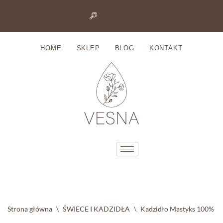
Przejdź
do
HOME
SKLEP
BLOG
KONTAKT
treści
Strona główna
\
ŚWIECE I KADZIDŁA
\
Kadzidło Mastyks 100% z G