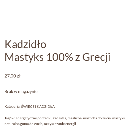
Kadzidło
Mastyks 100% z Grecji
27,00
zł
Brak w magazynie
Kategoria:
ŚWIECE I KADZIDŁA
Tagów:
energetyczne porządki
,
kadzidła
,
masticha
,
masticha do żucia
,
mastyks
,
naturalna guma do żucia
,
oczyszczanie energii