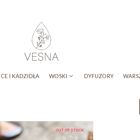
CE I KADZIDŁA
WOSKI
DYFUZORY
WARSZ
OUT OF STOCK