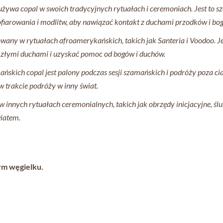
ywa copal w swoich tradycyjnych rytuałach i ceremoniach. Jest to sz
 ofiarowania i modlitw, aby nawiązać kontakt z duchami przodków i bo
wany w rytuałach afroamerykańskich, takich jak Santeria i Voodoo. Je
d złymi duchami i uzyskać pomoc od bogów i duchów.
skich copal jest palony podczas sesji szamańskich i podróży poza cia
 trakcie podróży w inny świat.
innych rytuałach ceremonialnych, takich jak obrzędy inicjacyjne, ślub
wiatem.
ym węgielku.