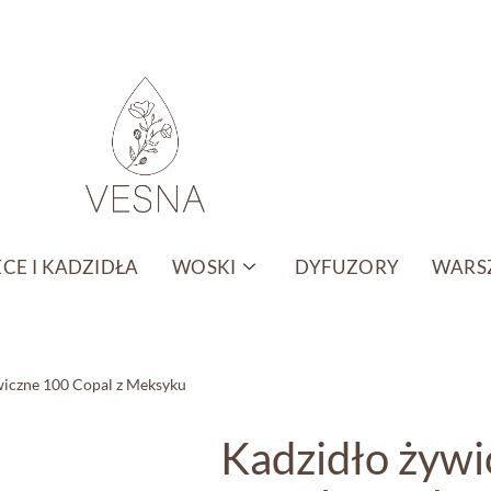
CE I KADZIDŁA
WOSKI
DYFUZORY
WARSZ
wiczne 100 Copal z Meksyku
Kadzidło żywi