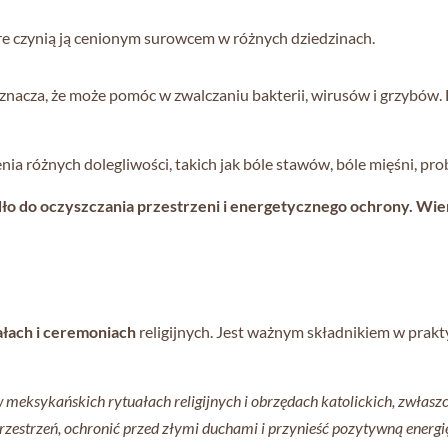
re czynią ją cenionym surowcem w różnych dziedzinach.
oznacza, że może pomóc w zwalczaniu bakterii, wirusów i grzybów.
nia różnych dolegliwości, takich jak bóle stawów, bóle mięśni, p
dło do oczyszczania przestrzeni i energetycznego ochrony. Wie
łach i ceremoniach
religijnych. Jest ważnym składnikiem w prak
 meksykańskich rytuałach religijnych i obrzędach katolickich, zwłasz
przestrzeń, ochronić przed złymi duchami i przynieść pozytywną energi