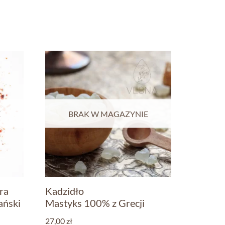
E
BRAK W MAGAZYNIE
ra
Kadzidło
ański
Mastyks 100% z Grecji
27,00
zł