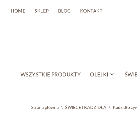
HOME
SKLEP
BLOG
KONTAKT
Przejdź
do
treści
WSZYSTKIE PRODUKTY
OLEJKI
ŚWIE
Strona główna
\
ŚWIECE I KADZIDŁA
\
Kadzidło ży