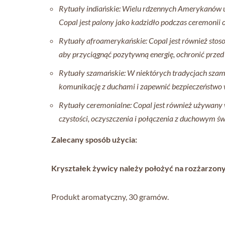
Rytuały indiańskie: Wielu rdzennych Amerykanów uż
Copal jest palony jako kadzidło podczas ceremonii
Rytuały afroamerykańskie: Copal jest również stoso
aby przyciągnąć pozytywną energię, ochronić prze
Rytuały szamańskie: W niektórych tradycjach szamań
komunikację z duchami i zapewnić bezpieczeństwo w
Rytuały ceremonialne: Copal jest również używany w 
czystości, oczyszczenia i połączenia z duchowym ś
Zalecany sposób użycia:
Kryształek żywicy należy położyć na rozżarzon
Produkt aromatyczny, 30 gramów.