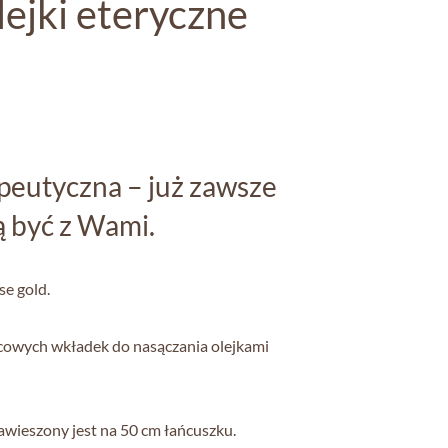
lejki eteryczne
peutyczna – już zawsze
ą być z Wami.
se gold.
lcowych wkładek do nasączania olejkami
wieszony jest na 50 cm łańcuszku.