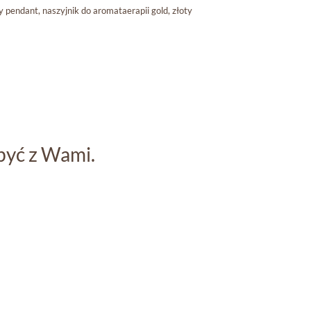
y pendant
,
naszyjnik do aromataerapii gold
,
złoty
być z Wami.