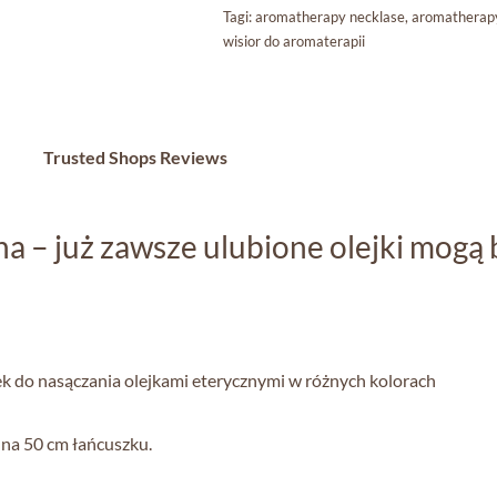
Tagi:
aromatherapy necklase
,
aromatherap
wisior do aromaterapii
Trusted Shops Reviews
a – już zawsze ulubione olejki mogą 
k do nasączania olejkami eterycznymi w różnych kolorach
 na 50 cm łańcuszku.