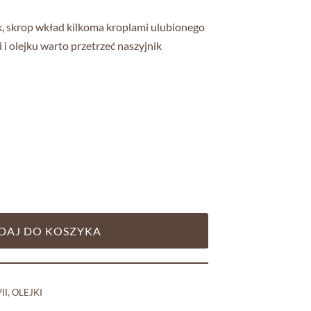
, skrop wkład kilkoma kroplami ulubionego
 i olejku warto przetrzeć naszyjnik
DAJ DO KOSZYKA
II
,
OLEJKI