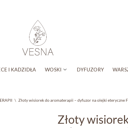
CE I KADZIDŁA
WOSKI
DYFUZORY
WARSZ
ERAPII
\
Złoty wisiorek do aromaterapii – dyfuzor na olejki eteryczne F
Złoty wisiore