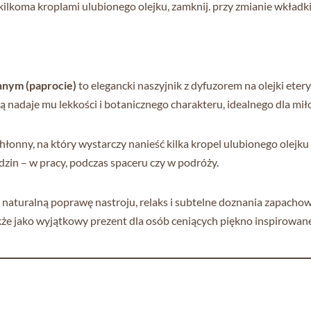
lkoma kroplami ulubionego olejku, zamknij. przy zmianie wkładki i
nnym (paprocie)
to elegancki naszyjnik z dyfuzorem na olejki etery
 nadaje mu lekkości i botanicznego charakteru, idealnego dla miło
hłonny, na który wystarczy nanieść kilka kropel ulubionego olejk
dzin – w pracy, podczas spaceru czy w podróży.
naturalną poprawę nastroju, relaks i subtelne doznania zapachow
kże jako wyjątkowy prezent dla osób ceniących piękno inspirowane