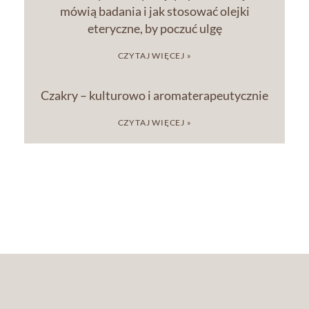
mówią badania i jak stosować olejki
eteryczne, by poczuć ulgę
CZYTAJ WIĘCEJ »
Czakry – kulturowo i aromaterapeutycznie
CZYTAJ WIĘCEJ »