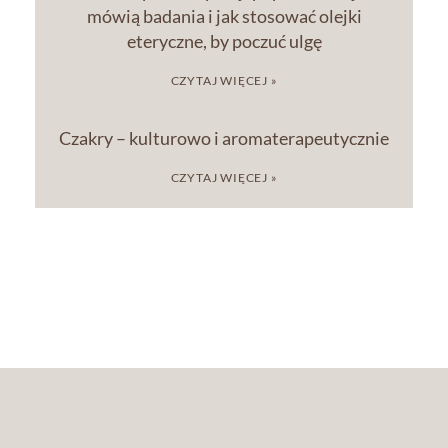
mówią badania i jak stosować olejki
eteryczne, by poczuć ulgę
CZYTAJ WIĘCEJ »
Czakry – kulturowo i aromaterapeutycznie
CZYTAJ WIĘCEJ »