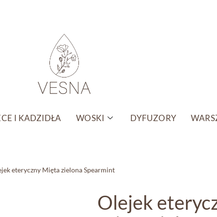
CE I KADZIDŁA
WOSKI
DYFUZORY
WARSZ
ejek eteryczny Mięta zielona Spearmint
Olejek eteryc