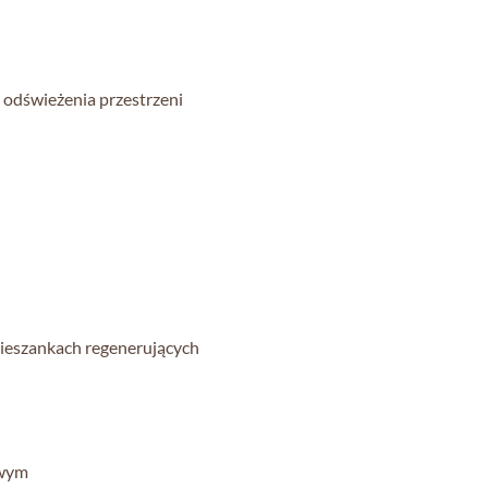
 odświeżenia przestrzeni
mieszankach regenerujących
owym