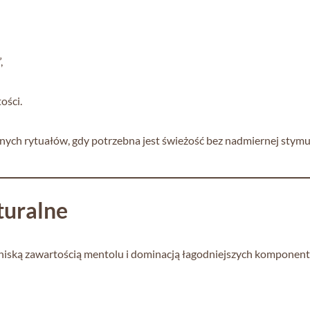
,
ości.
annych rytuałów, gdy potrzebna jest świeżość bez nadmiernej stymul
turalne
ę niską zawartością mentolu i dominacją łagodniejszych komponen