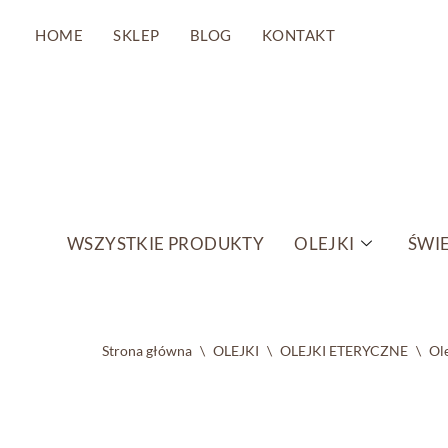
HOME
SKLEP
BLOG
KONTAKT
Przejdź
do
treści
WSZYSTKIE PRODUKTY
OLEJKI
ŚWIE
Strona główna
\
OLEJKI
\
OLEJKI ETERYCZNE
\
Ol