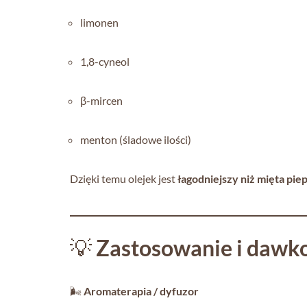
limonen
1,8-cyneol
β-mircen
menton (śladowe ilości)
Dzięki temu olejek jest
łagodniejszy niż mięta pi
💡
Zastosowanie i dawk
🌬️
Aromaterapia / dyfuzor