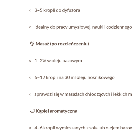
3–5 kropli do dyfuzora
idealny do pracy umysłowej, nauki i codziennego
💆
Masaż (po rozcieńczeniu)
1–2% w oleju bazowym
6–12 kropli na 30 ml oleju nośnikowego
sprawdzi się w masażach chłodzących i lekkich 
🛁
Kąpiel aromatyczna
4–6 kropli wymieszanych z solą lub olejem baz