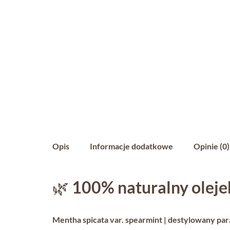
Opis
Informacje dodatkowe
Opinie (0)
🌿
100% naturalny oleje
Mentha spicata var. spearmint | destylowany pa