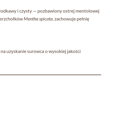
e słodkawy i czysty — pozbawiony ostrej mentolowej
wierzchołków
Mentha spicata
, zachowuje pełnię
 na uzyskanie surowca o wysokiej jakości