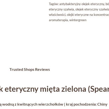
Tagów:
antybakteryjny olejek eteryczny
,
bó
eteryczny szałwia
,
olejek eteryczny szałwi
właściwości
,
olejki eteryczne na koncentrac
aromaterapia
,
wintergreen
Trusted Shops Reviews
k eteryczny mięta zielona (Spea
rą wodną z kwitnących wierzchołków | kraj pochodzenia: Chiny