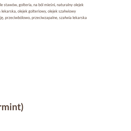
le stawów
,
golteria
,
na ból mieśni
,
naturalny olejek
a lekarska
,
olejek golteriowy
,
olejek szałwiowy
ję
,
przeciwbólowo
,
przeciwzapalne
,
szałwia lekarska
rmint)