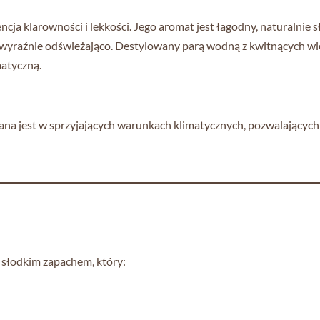
sencja klarowności i lekkości. Jego aromat jest łagodny, naturalni
nie wyraźnie odświeżająco. Destylowany parą wodną z kwitnących 
matyczną.
iana jest w sprzyjających warunkach klimatycznych, pozwalających
o słodkim zapachem, który: