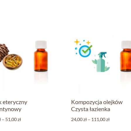
k eteryczny
Kompozycja olejków
entynowy
Czysta łazienka
ł
–
51,00
zł
24,00
zł
–
111,00
zł