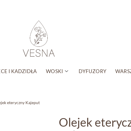
CE I KADZIDŁA
WOSKI
DYFUZORY
WARSZ
ejek eteryczny Kajeput
Olejek eteryc