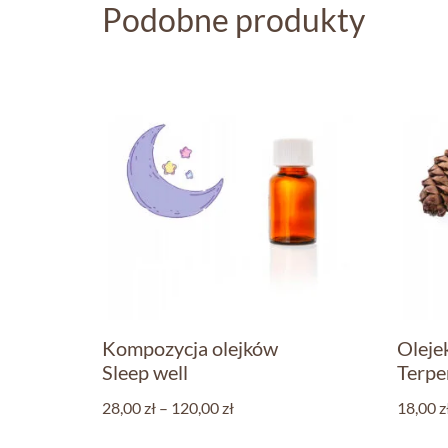
Podobne produkty
Kompozycja olejków
Oleje
Sleep well
Terp
28,00
zł
–
120,00
zł
18,00
z