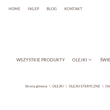
HOME
SKLEP
BLOG
KONTAKT
Przejdź
do
treści
WSZYSTKIE PRODUKTY
OLEJKI
ŚWIE
Strona główna
\
OLEJKI
\
OLEJKI ETERYCZNE
\
Ol