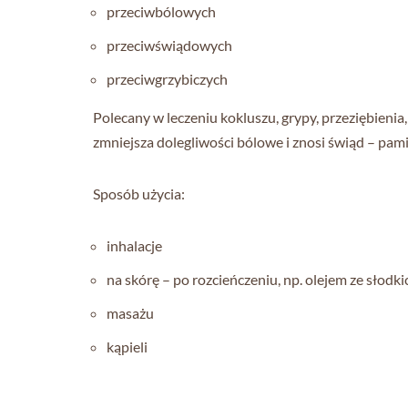
przeciwbólowych
przeciwświądowych
przeciwgrzybiczych
Polecany w leczeniu kokluszu, grypy, przeziębienia
zmniejsza dolegliwości bólowe i znosi świąd – pami
Sposób użycia:
inhalacje
na skórę – po rozcieńczeniu, np. olejem ze słod
masażu
kąpieli