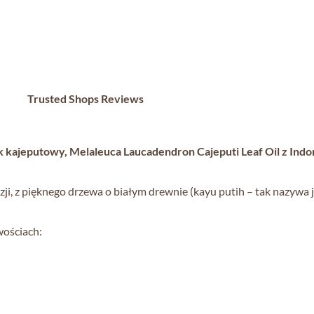
Trusted Shops Reviews
k kajeputowy, Melaleuca Laucadendron Cajeputi Leaf Oil z Indo
i, z pięknego drzewa o białym drewnie (kayu putih – tak nazywa j
wościach: