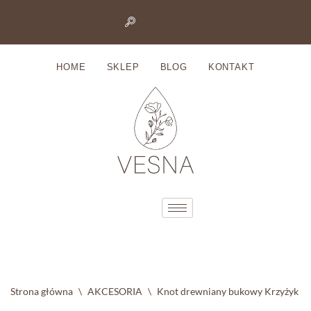
Przejdź
do
HOME
SKLEP
BLOG
KONTAKT
treści
Strona główna
\
AKCESORIA
\
Knot drewniany bukowy Krzyżyk (5 