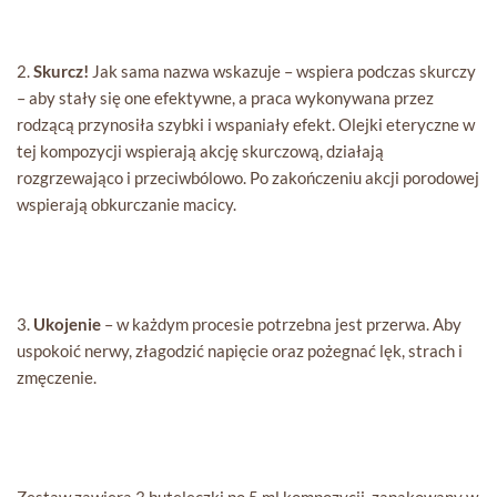
2.
Skurcz!
Jak sama nazwa wskazuje – wspiera podczas skurczy
– aby stały się one efektywne, a praca wykonywana przez
rodzącą przynosiła szybki i wspaniały efekt. Olejki eteryczne w
tej kompozycji wspierają akcję skurczową, działają
rozgrzewająco i przeciwbólowo. Po zakończeniu akcji porodowej
wspierają obkurczanie macicy.
3.
Ukojenie
– w każdym procesie potrzebna jest przerwa. Aby
uspokoić nerwy, złagodzić napięcie oraz pożegnać lęk, strach i
zmęczenie.
Zestaw zawiera 3 buteleczki po 5 ml kompozycji, zapakowany w