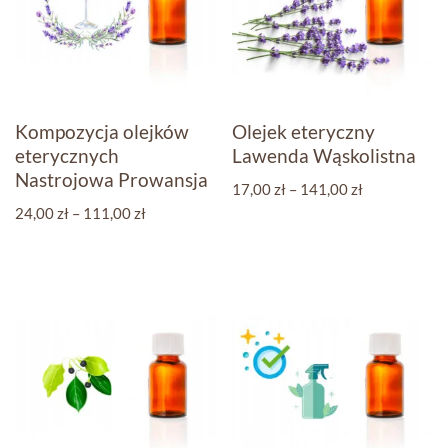
Kompozycja olejków
Olejek eteryczny
eterycznych
Lawenda Wąskolistna
Nastrojowa Prowansja
17,00
zł
–
141,00
zł
24,00
zł
–
111,00
zł