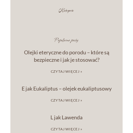
Kategorie:
Popularne posty:
Olejki eteryczne do porodu – które są
bezpieczne i jak je stosować?
CZYTAJ WIĘCEJ »
E jak Eukaliptus – olejek eukaliptusowy
CZYTAJ WIĘCEJ »
L jak Lawenda
CZYTAJ WIĘCEJ »