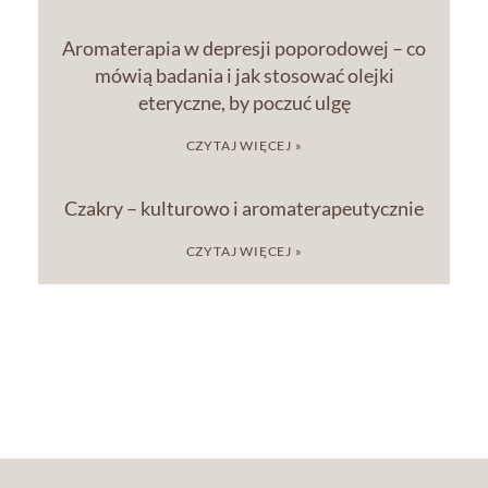
Aromaterapia w depresji poporodowej – co
mówią badania i jak stosować olejki
eteryczne, by poczuć ulgę
CZYTAJ WIĘCEJ »
Czakry – kulturowo i aromaterapeutycznie
CZYTAJ WIĘCEJ »