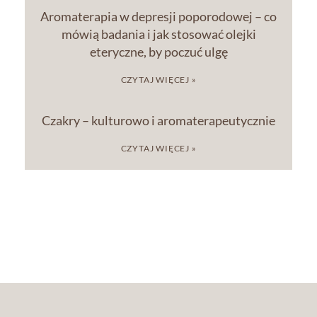
Aromaterapia w depresji poporodowej – co
mówią badania i jak stosować olejki
eteryczne, by poczuć ulgę
CZYTAJ WIĘCEJ »
Czakry – kulturowo i aromaterapeutycznie
CZYTAJ WIĘCEJ »