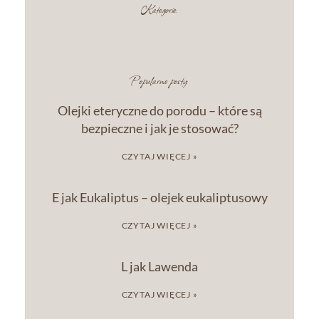
Kategorie:
Popularne posty:
Olejki eteryczne do porodu – które są
bezpieczne i jak je stosować?
CZYTAJ WIĘCEJ »
E jak Eukaliptus – olejek eukaliptusowy
CZYTAJ WIĘCEJ »
L jak Lawenda
CZYTAJ WIĘCEJ »