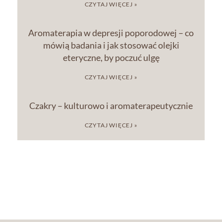
CZYTAJ WIĘCEJ »
Aromaterapia w depresji poporodowej – co
mówią badania i jak stosować olejki
eteryczne, by poczuć ulgę
CZYTAJ WIĘCEJ »
Czakry – kulturowo i aromaterapeutycznie
CZYTAJ WIĘCEJ »