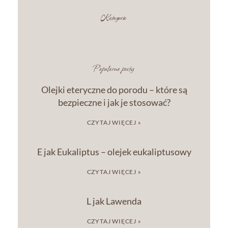
Kategorie:
Popularne posty:
Olejki eteryczne do porodu – które są
bezpieczne i jak je stosować?
CZYTAJ WIĘCEJ »
E jak Eukaliptus – olejek eukaliptusowy
CZYTAJ WIĘCEJ »
L jak Lawenda
CZYTAJ WIĘCEJ »