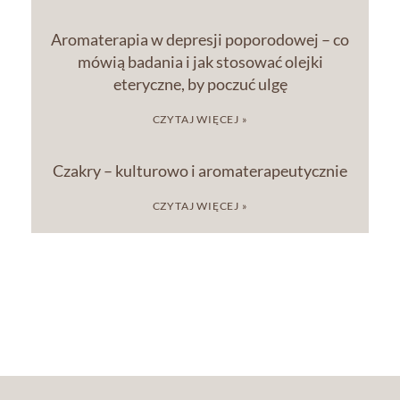
Aromaterapia w depresji poporodowej – co
mówią badania i jak stosować olejki
eteryczne, by poczuć ulgę
CZYTAJ WIĘCEJ »
Czakry – kulturowo i aromaterapeutycznie
CZYTAJ WIĘCEJ »