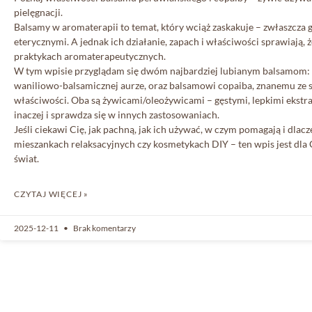
pielęgnacji.
Balsamy w aromaterapii to temat, który wciąż zaskakuje – zwłaszcza 
eterycznymi. A jednak ich działanie, zapach i właściwości sprawiają,
praktykach aromaterapeutycznych.
W tym wpisie przyglądam się dwóm najbardziej lubianym balsamom: 
waniliowo-balsamicznej aurze, oraz balsamowi copaiba, znanemu ze 
właściwości. Oba są żywicami/oleożywicami – gęstymi, lepkimi ekstrak
inaczej i sprawdza się w innych zastosowaniach.
Jeśli ciekawi Cię, jak pachną, jak ich używać, w czym pomagają i dlac
mieszankach relaksacyjnych czy kosmetykach DIY – ten wpis jest dla
świat.
CZYTAJ WIĘCEJ »
2025-12-11
Brak komentarzy