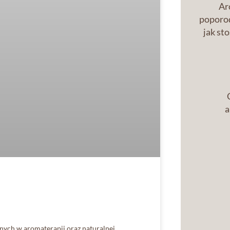
Ar
poporod
jak st
a
nych w aromaterapii oraz naturalnej