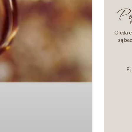
Pop
Olejki 
są bez
E 