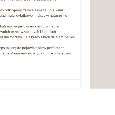
gdy odkryjemy, że wcale nie są… olejkami
 że zajmują wyjątkowe miejsce w naturze i w
balsamowi peruwiańskiemu, o ciepłej,
swoich przeciwzapalnych i kojących
tami z drzew – ale każdy z nich działa zupełnie
zego tak często pojawiają się w perfumach,
 Ciebie. Zanurzmy się więc w ich aromatyczny