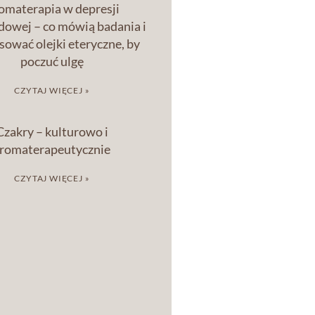
omaterapia w depresji
owej – co mówią badania i
osować olejki eteryczne, by
poczuć ulgę
CZYTAJ WIĘCEJ »
Czakry – kulturowo i
romaterapeutycznie
CZYTAJ WIĘCEJ »