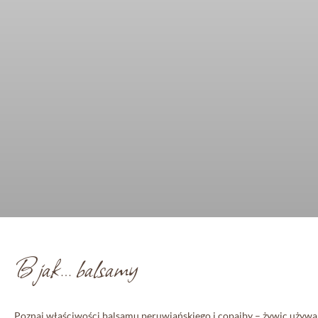
B jak… balsamy
Poznaj właściwości balsamu peruwiańskiego i copaiby – żywic używa