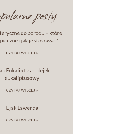
ularne posty:
eteryczne do porodu – które
pieczne i jak je stosować?
CZYTAJ WIĘCEJ »
jak Eukaliptus – olejek
eukaliptusowy
CZYTAJ WIĘCEJ »
L jak Lawenda
CZYTAJ WIĘCEJ »