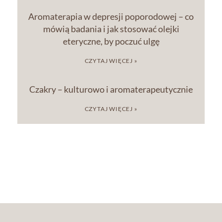
Aromaterapia w depresji poporodowej – co
mówią badania i jak stosować olejki
eteryczne, by poczuć ulgę
CZYTAJ WIĘCEJ »
Czakry – kulturowo i aromaterapeutycznie
CZYTAJ WIĘCEJ »