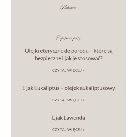
Kategorie:
Popularne posty:
Olejki eteryczne do porodu – które są
bezpieczne i jak je stosować?
CZYTAJ WIĘCEJ »
E jak Eukaliptus – olejek eukaliptusowy
CZYTAJ WIĘCEJ »
L jak Lawenda
CZYTAJ WIĘCEJ »