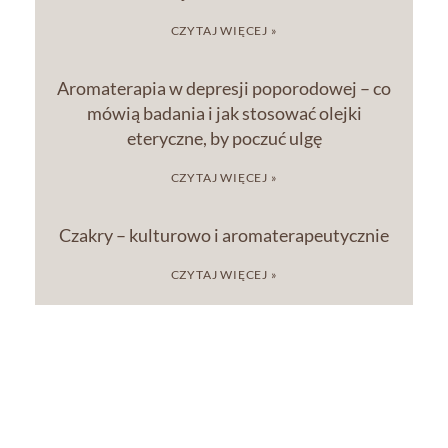
CZYTAJ WIĘCEJ »
Aromaterapia w depresji poporodowej – co
mówią badania i jak stosować olejki
eteryczne, by poczuć ulgę
CZYTAJ WIĘCEJ »
Czakry – kulturowo i aromaterapeutycznie
CZYTAJ WIĘCEJ »