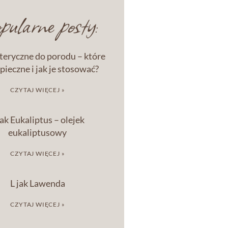
ularne posty:
eteryczne do porodu – które
pieczne i jak je stosować?
CZYTAJ WIĘCEJ »
jak Eukaliptus – olejek
eukaliptusowy
CZYTAJ WIĘCEJ »
L jak Lawenda
CZYTAJ WIĘCEJ »