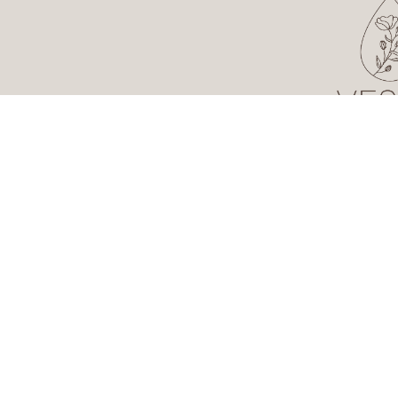
DOSTAWA:
Maksyma
(przygotowanie towaru, przekazanie przewoźni
POLITYKA PRYWATNOŚCI I COOKIES