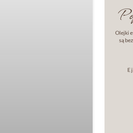
Pop
Olejki 
są bez
E 