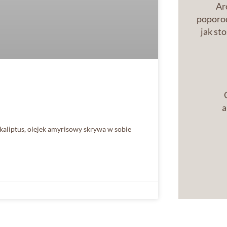
Ar
poporod
jak st
a
kaliptus, olejek amyrisowy skrywa w sobie