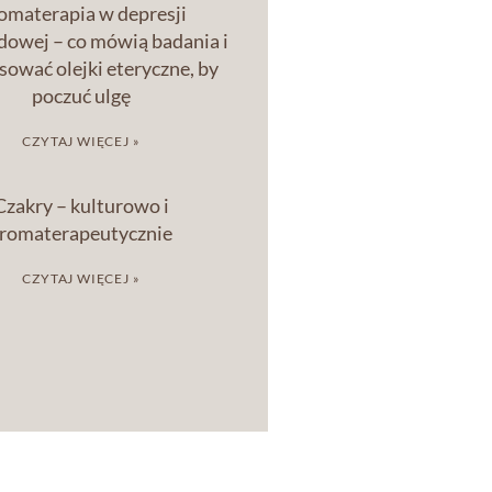
omaterapia w depresji
owej – co mówią badania i
osować olejki eteryczne, by
poczuć ulgę
CZYTAJ WIĘCEJ »
Czakry – kulturowo i
romaterapeutycznie
CZYTAJ WIĘCEJ »