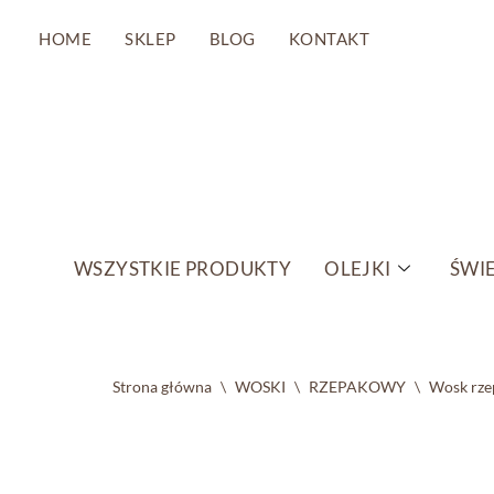
HOME
SKLEP
BLOG
KONTAKT
Przejdź
do
treści
WSZYSTKIE PRODUKTY
OLEJKI
ŚWIE
Strona główna
\
WOSKI
\
RZEPAKOWY
\
Wosk rzep