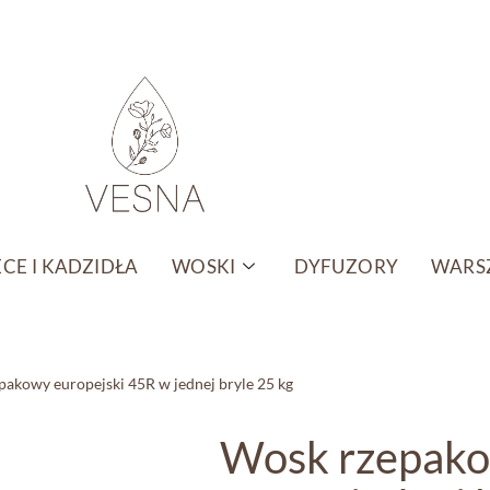
CE I KADZIDŁA
WOSKI
DYFUZORY
WARSZ
akowy europejski 45R w jednej bryle 25 kg
Wosk rzepako