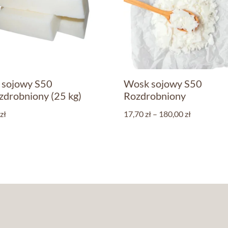
 sojowy S50
Wosk sojowy S50
zdrobniony (25 kg)
Rozdrobniony
zł
17,70
zł
–
180,00
zł