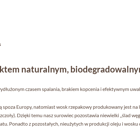
s
uktem naturalnym, biodegradowalny
 wydłużonym czasem spalania, brakiem kopcenia i efektywnym uwa
spoza Europy, natomiast wosk rzepakowy produkowany jest na lok
zoły). Dzięki temu nasz surowiec pozostawia niewielki „ślad węgl
u. Ponadto z pozostałych, nieużytych w produkcji oleju i wosku cz