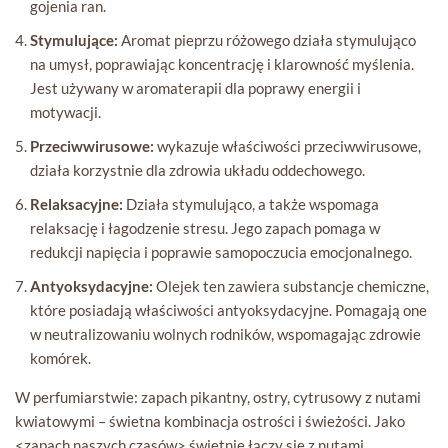
gojenia ran.
Stymulujące:
Aromat pieprzu różowego działa stymulująco
na umysł, poprawiając koncentrację i klarowność myślenia.
Jest używany w aromaterapii dla poprawy energii i
motywacji.
Przeciwwirusowe:
wykazuje właściwości przeciwwirusowe,
działa korzystnie dla zdrowia układu oddechowego.
Relaksacyjne:
Działa stymulująco, a także wspomaga
relaksację i łagodzenie stresu. Jego zapach pomaga w
redukcji napięcia i poprawie samopoczucia emocjonalnego.
Antyoksydacyjne:
Olejek ten zawiera substancje chemiczne,
które posiadają właściwości antyoksydacyjne. Pomagają one
w neutralizowaniu wolnych rodników, wspomagając zdrowie
komórek.
W perfumiarstwie: zapach pikantny, ostry, cytrusowy z nutami
kwiatowymi – świetna kombinacja ostrości i świeżości. Jako
<zapach naszych czasów> świetnie łączy się z nutami