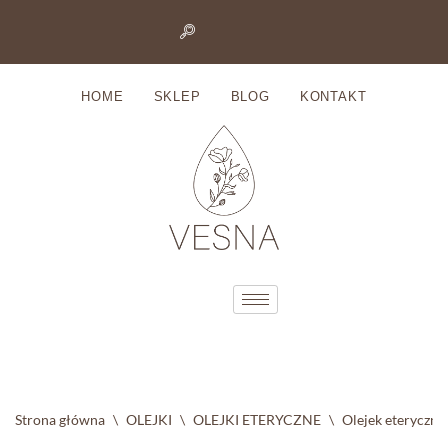
Przejdź
do
HOME
SKLEP
BLOG
KONTAKT
treści
Strona główna
\
OLEJKI
\
OLEJKI ETERYCZNE
\
Olejek eteryczny