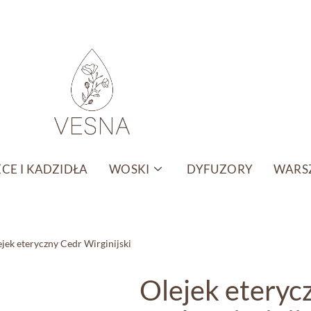
CE I KADZIDŁA
WOSKI
DYFUZORY
WARSZ
jek eteryczny Cedr Wirginijski
Olejek eteryc