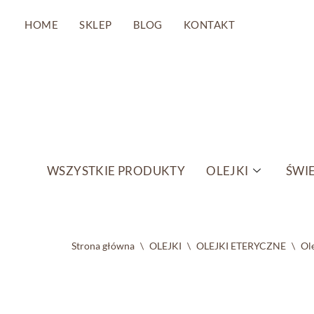
HOME
SKLEP
BLOG
KONTAKT
Przejdź
do
treści
WSZYSTKIE PRODUKTY
OLEJKI
ŚWIE
Strona główna
\
OLEJKI
\
OLEJKI ETERYCZNE
\
Ole