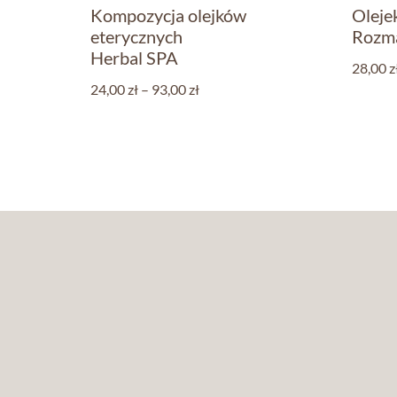
Kompozycja olejków
Oleje
eterycznych
Rozm
Herbal SPA
28,00
z
24,00
zł
–
93,00
zł