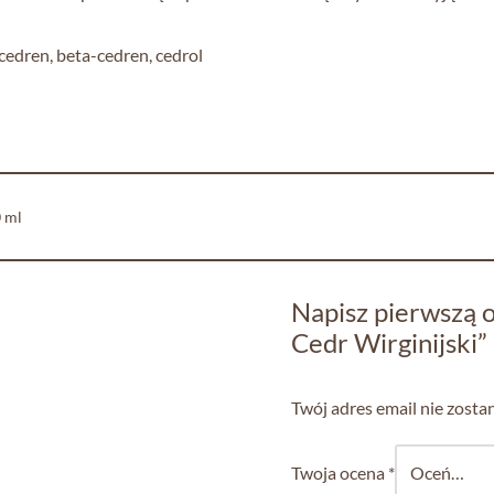
cedren, beta-cedren, cedrol
0 ml
Napisz pierwszą o
Cedr Wirginijski”
Twój adres email nie zosta
Twoja ocena
*