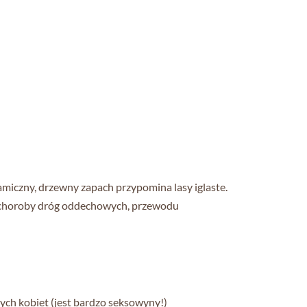
amiczny, drzewny zapach przypomina lasy iglaste.
e, choroby dróg oddechowych, przewodu
ych kobiet (jest bardzo seksowyny!)