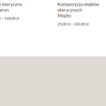
k eteryczny
Kompozycja olejków
aryn
eterycznych
Mojito
ł
–
168,00
zł
21,00
zł
–
102,00
zł