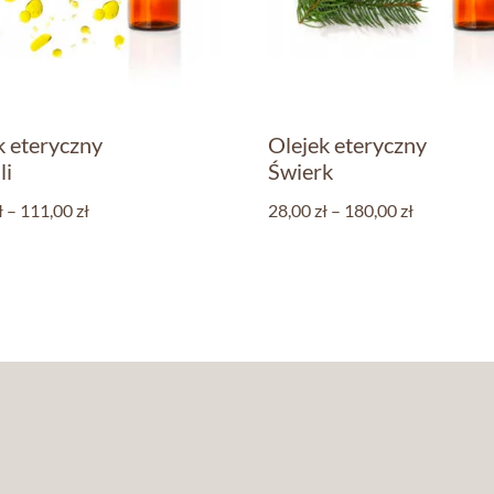
k eteryczny
Olejek eteryczny
li
Świerk
ł
–
111,00
zł
28,00
zł
–
180,00
zł