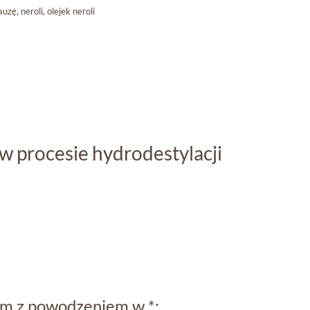
auzę
,
neroli
,
olejek neroli
 w procesie hydrodestylacji
iom z powodzeniem w *: