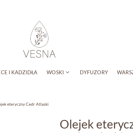
CE I KADZIDŁA
WOSKI
DYFUZORY
WARSZ
jek eteryczny Cedr Atlaski
Olejek eteryc