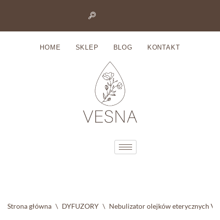
Przejdź
do
HOME
SKLEP
BLOG
KONTAKT
treści
Strona główna
\
DYFUZORY
\
Nebulizator olejków eterycznych Vo