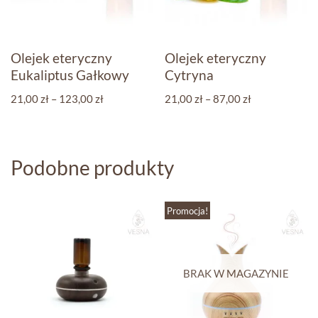
Olejek eteryczny
Olejek eteryczny
Eukaliptus Gałkowy
Cytryna
21,00
zł
–
123,00
zł
21,00
zł
–
87,00
zł
Podobne produkty
Promocja!
BRAK W MAGAZYNIE