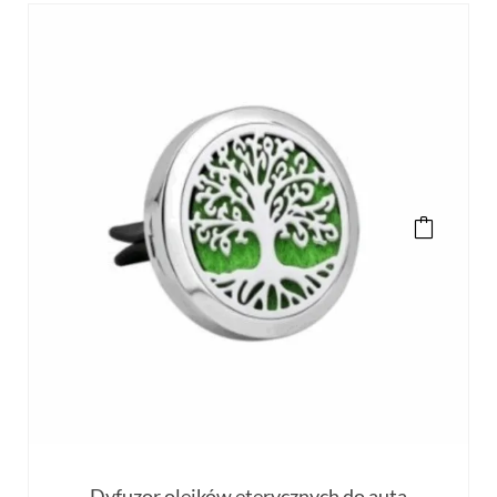
Dyfuzor olejków eterycznych do auta