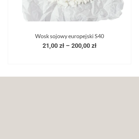
Wosk sojowy europejski S40
21,00
zł
–
200,00
zł