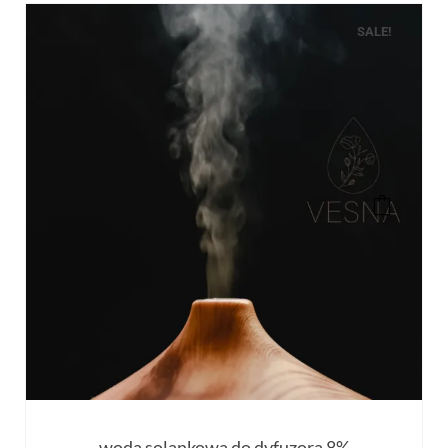
SALE!
woda solankowa do dyfuzora 8%