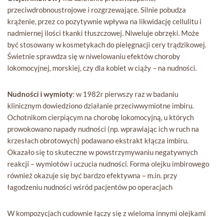
przeciwdrobnoustrojowe i rozgrzewające. Silnie pobudza
krążenie, przez co pozytywnie wpływa na likwidację cellulitu i
nadmiernej ilości tkanki tłuszczowej. Niweluje obrzęki. Może
być stosowany w kosmetykach do pielęgnacji cery trądzikowej.
Świetnie sprawdza się w niwelowaniu efektów choroby
lokomocyjnej, morskiej, czy dla kobiet w ciąży – na nudności.
Nudności i wymioty
: w 1982r pierwszy raz w badaniu
klinicznym dowiedziono działanie przeciwwymiotne imbiru.
Ochotnikom cierpiącym na chorobę lokomocyjną, u których
prowokowano napady nudności (np. wprawiając ich w ruch na
krzesłach obrotowych) podawano ekstrakt kłącza imbiru.
Okazało się to skuteczne w powstrzymywaniu negatywnych
reakcji – wymiotów i uczucia nudności. Forma olejku imbirowego
również okazuje się być bardzo efektywna – m.in. przy
łagodzeniu nudności wśród pacjentów po operacjach
W kompozycjach cudownie łączy się z wieloma innymi olejkami