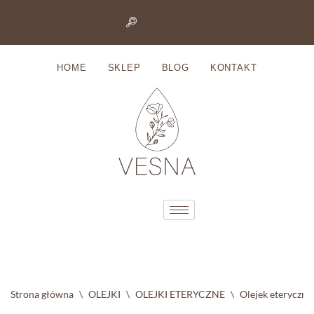
Przejdź
do
HOME
SKLEP
BLOG
KONTAKT
treści
Strona główna
\
OLEJKI
\
OLEJKI ETERYCZNE
\
Olejek eteryczny