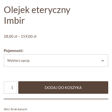
Olejek eteryczny
Imbir
28,00
zł
–
159,00
zł
Pojemność:
DODAJ DO KOSZYKA
SKU:
Brak danych