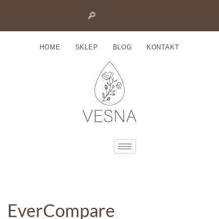
Przejdź
do
HOME
SKLEP
BLOG
KONTAKT
treści
EverCompare