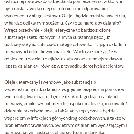
ostrożniej i wprowadzić dziecko do pomieszczenia, w którym
była miska z wodą i olejkiem dopiero po odparowaniu i
wyniesieniu z niego zestawu. Olejek będzie nadal w powietrzu,
w bardzo delikatnym stężeniu. Czy to za mało, aby działało?
Wręcz przeciwnie – olejki eteryczne to bardzo złożone
substancje i setki dobrych i silnych substancji będą już
oddziaływały na całe ciało małego człowieka – z jego układem
nerwowym i oddechowym na czele. Warto zaznaczyć, że w
odniesieniu do wielu olejków działa zasada <mniejsza dawka –
lepsze działanie>, również w przypadku dorosłych pacjentów.
Olejek eteryczny lawendowy jako substancja o
wszechstronnym działaniu, a względnie bezpieczna pomoże w
wielu dolegliwościach – będzie działać łagodząco na układ
nerwowy, zmniejszy pobudzenie, uspokoi maluszka, ma również
działanie przeciwbólowe, a także antyseptyczne – będzie
wsparciem w infekcjach górnych dróg oddechowych, a także w
problemach trawiennych. Świetnym działaniem wyciszającym i
poprawiającym nastrój cechuje się też mandarynka.