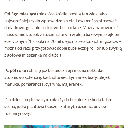
Od 3go miesiąca
(niektóre źródła podają ten wiek jako
najwcześniejszy do wprowadzenia olejków) można stosować
dodatkowo geranium, drzewo herbaciane. Można wprowadzić
masowanie stópek z rozcieńczonym w oleju bazowym olejkiem
eterycznym (1 kropla na 20 ml oleju np. ze słodkich migdałów –
można od razu przygotować sobie buteleczkę roll on lub zwykłą
z gotową mieszanką na dłużej)
Po
pół roku
robi się już bezpieczniej i można dokładać
stopniowo kolendrę, kadzidłowiec, tymianek biały, olejek
manuka, pomarańcza, cytryna, majeranek.
Dla dzieci po pierwszym roku życia bezpieczne będą także:
sosna, jodła pichtowa (kaszel, katary), rozcieńczony oe
rozmarynowy.