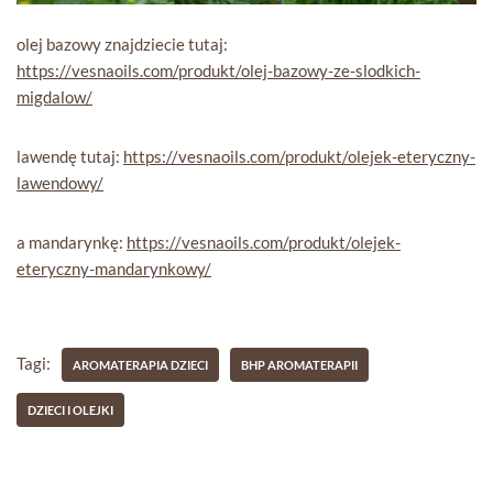
olej bazowy znajdziecie tutaj:
https://vesnaoils.com/produkt/olej-bazowy-ze-slodkich-
migdalow/
lawendę tutaj:
https://vesnaoils.com/produkt/olejek-eteryczny-
lawendowy/
a mandarynkę:
https://vesnaoils.com/produkt/olejek-
eteryczny-mandarynkowy/
Tagi:
AROMATERAPIA DZIECI
BHP AROMATERAPII
DZIECI I OLEJKI