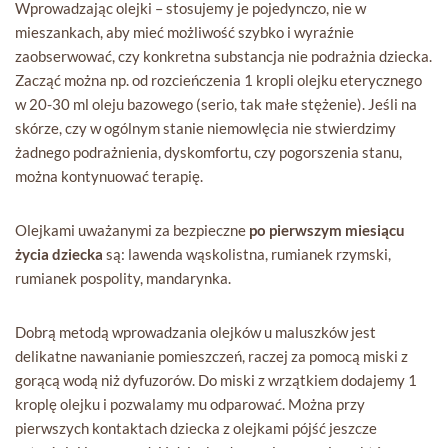
Wprowadzając olejki – stosujemy je pojedynczo, nie w
mieszankach, aby mieć możliwość szybko i wyraźnie
zaobserwować, czy konkretna substancja nie podrażnia dziecka.
Zacząć można np. od rozcieńczenia 1 kropli olejku eterycznego
w 20-30 ml oleju bazowego (serio, tak małe stężenie). Jeśli na
skórze, czy w ogólnym stanie niemowlęcia nie stwierdzimy
żadnego podrażnienia, dyskomfortu, czy pogorszenia stanu,
można kontynuować terapię.
Olejkami uważanymi za bezpieczne
po pierwszym miesiącu
życia dziecka
są: lawenda wąskolistna, rumianek rzymski,
rumianek pospolity, mandarynka.
Dobrą metodą wprowadzania olejków u maluszków jest
delikatne nawanianie pomieszczeń, raczej za pomocą miski z
gorącą wodą niż dyfuzorów. Do miski z wrzątkiem dodajemy 1
kroplę olejku i pozwalamy mu odparować. Można przy
pierwszych kontaktach dziecka z olejkami pójść jeszcze