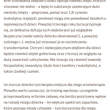
BHP stosowania olejków u dzieci opisuje również olejki, których
stosować nie wolno – a będą to substancje zawierające dużo
mentolu (mięty – pieprzowa, polna) oraz 1,8-cyneolu
(eukaliptus, kajeput), ponieważ mogą one powodować bezdech u
najmniejszych dzieci. Powyżej trzeciego roku życia przyjmuje
się, ze delikatna dyfuzja tych olejków jest już względnie
bezpieczna (nadal należy dziecko obserwować!), a powyżej
szóstego r. ż. można już stosować je w rozcieńczeniu
transdermalnie. Ostrym i niebezpiecznym olejkiem dla dzieci
będzie również olejek golteriowy oraz z brzozy ze względu na
dużą zawartość salicylanów. Nie stosuje się również lawendy
hiszpańskiej, lawandyny (duże ilości kamfory i eukaliptolu), a
także (żadnej) szałwii.
Im starsze dziecko tym bezpieczniejsza dla niego aromaterapia.
Ponadto warto zaznaczyć, że trening węchowy, szczególnie
przeprowadzany w formie zabawy, ma bardzo pozytywny wpływ
na rozwój mózgu dziecka – im większe spektrum zapachów,
które poznaje młody człowiek – tym korzystniej dla niego.