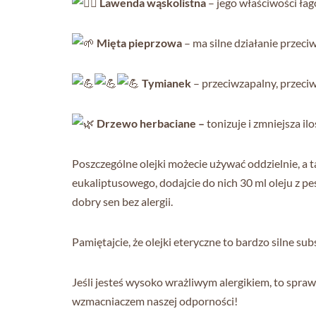
Lawenda wąskolistna
– jego właściwości łago
Mięta
pieprzowa
– ma silne działanie przec
Tymianek
– przeciwzapalny, przeciw
Drzewo herbaciane –
tonizuje i zmniejsza il
Poszczególne olejki możecie używać oddzielnie, a 
eukaliptusowego, dodajcie do nich 30 ml oleju z 
dobry sen bez alergii.
Pamiętajcie, że olejki eteryczne to bardzo silne sub
Jeśli jesteś wysoko wrażliwym alergikiem, to sprawd
wzmacniaczem naszej odporności!