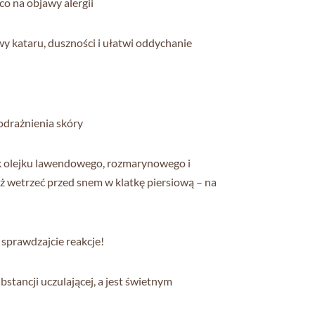
co na objawy alergii
y kataru, duszności i ułatwi oddychanie
podrażnienia skóry
lek olejku lawendowego, rozmarynowego i
ż wetrzeć przed snem w klatkę piersiową – na
– sprawdzajcie reakcje!
bstancji uczulającej, a jest świetnym