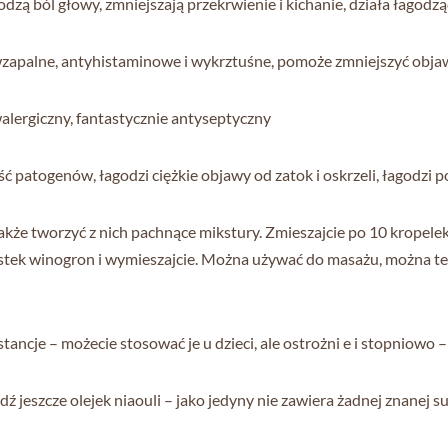
dzą ból głowy, zmniejszają przekrwienie i kichanie, działa łagodzą
iwzapalne, antyhistaminowe i wykrztuśne, pomoże zmniejszyć objaw
alergiczny, fantastycznie antyseptyczny
ość patogenów, łagodzi ciężkie objawy od zatok i oskrzeli, łagodzi 
także tworzyć z nich pachnące mikstury. Zmieszajcie po 10 krope
pestek winogron i wymieszajcie. Można używać do masażu, można te
stancje – możecie stosować je u dzieci, ale ostrożni e i stopniowo 
ź jeszcze olejek niaouli – jako jedyny nie zawiera żadnej znanej su