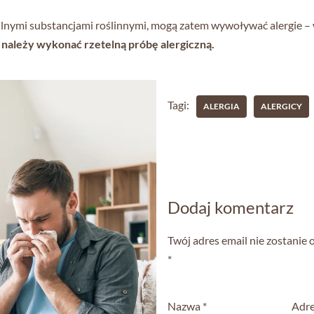
nymi substancjami roślinnymi, mogą zatem wywoływać alergie – wię
 należy wykonać rzetelną próbę alergiczną.
Tagi:
ALERGIA
ALERGICY
Dodaj komentarz
Twój adres email nie zostanie
*
Nazwa
*
Adre