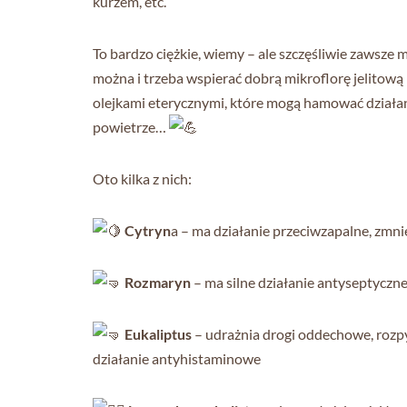
kurzem, etc.
To bardzo ciężkie, wiemy – ale szczęśliwie zawsze 
można i trzeba wspierać dobrą mikroflorę jelitową
olejkami eterycznymi, które mogą hamować działan
powietrze…
Oto kilka z nich:
Cytryn
a – ma działanie przeciwzapalne, zmn
Rozmaryn
– ma silne działanie antyseptyczne
Eukaliptus
– udrażnia drogi oddechowe, rozp
działanie antyhistaminowe