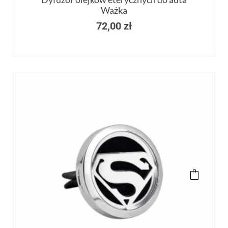
Ważka
72,00
zł