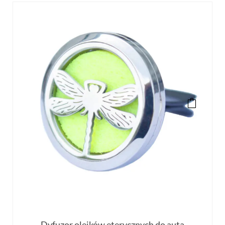
Dyfuzor olejków eterycznych do auta